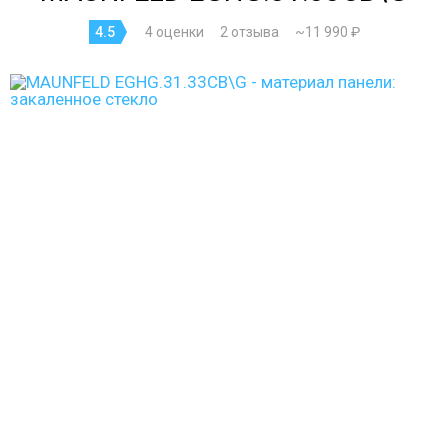
4.5
4 оценки
2 отзыва
~11 990 ₽