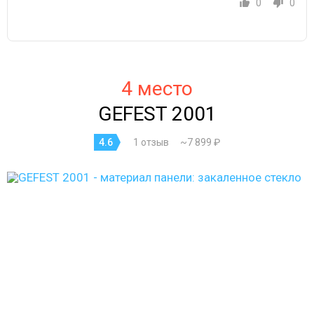
0
0
4 место
GEFEST 2001
4.6
1 отзыв
~7 899 ₽