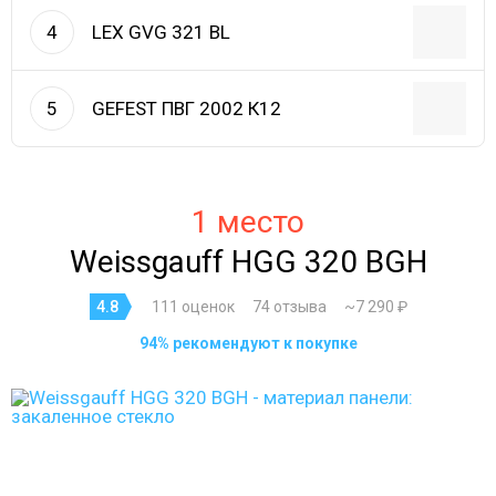
LEX GVG 321 BL
4
GEFEST ПВГ 2002 К12
5
1 место
Weissgauff HGG 320 BGH
4.8
111 оценок
74 отзыва
~7 290 ₽
94% рекомендуют к покупке