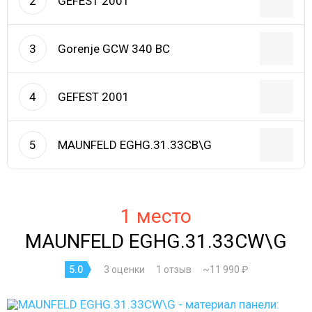
GEFEST 2001
2
Gorenje GCW 340 BC
3
GEFEST 2001
4
MAUNFELD EGHG.31.33CB\G
5
1 место
MAUNFELD EGHG.31.33CW\G
5.0
3 оценки
1 отзыв
~11 990 ₽