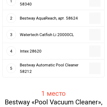
1
58340
Bestway AquaReach, арт. 58624
2
Watertech Catfish Li 20000CL
3
Intex 28620
4
Bestway Automatic Pool Cleaner
5
58212
1 место
Bestway «Pool Vacuum Cleaner»,