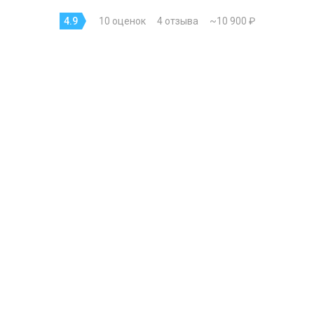
4.9
10 оценок
4 отзыва
~10 900 ₽