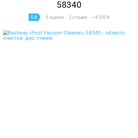
58340
5.0
5 оценок
2 отзыва
~4 500 ₽