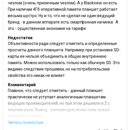
чехлом (очень приличным чехлом). А у Blackview он есть.
При наличии 4Гб оперативной памяти планшет работает
весьма шустро. Ну и то, что не сделал ни один ведущий
бренд - в данном аппарате есть смартфонная начинка . А
это - существенная экономия на тарифе.
Недостатки
Объективности ради следует отметить и определенные
просчеты данного планшета. Например при установке SD-
карты ее нельзя объединить в общую внутреннюю
память. Можно использовать только как обычную SD. Это
видимо следствие прошивки, но на потребительские
свойства это никак не влияет.
Комментарий
Главное, что следует отметить - данный планшет
практически не уступает аналогичным планшетам
ведущих производителей, но при этом дешевле в 2 с
лишним раза. Вывод - рекомендую всем, кому нужен
хороший планшет.