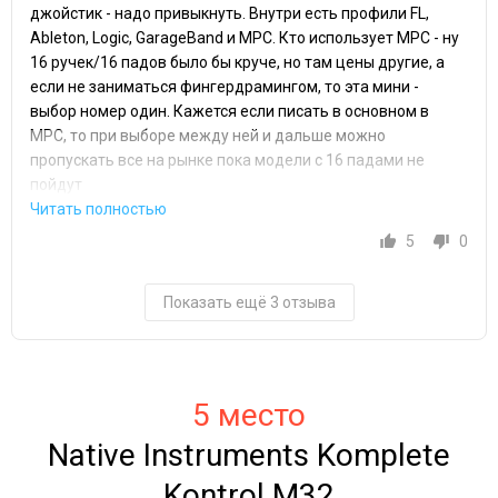
джойстик - надо привыкнуть. Внутри есть профили FL,
Ableton, Logic, GarageBand и MPC. Кто использует MPC - ну
16 ручек/16 падов было бы круче, но там цены другие, а
если не заниматься фингердрамингом, то эта мини -
выбор номер один. Кажется если писать в основном в
MPC, то при выборе между ней и дальше можно
пропускать все на рынке пока модели с 16 падами не
пойдут
5
0
Показать ещё 3 отзыва
5 место
Native Instruments Komplete
Kontrol M32