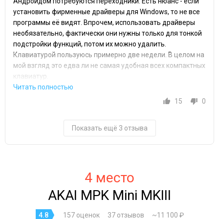
Андроидом потребуются переходники. Есть нюанс - если
установить фирменные драйверы для Windows, то не все
программы её видят. Впрочем, использовать драйверы
необязательно, фактически они нужны только для тонкой
подстройки функций, потом их можно удалить.
Клавиатурой пользуюсь примерно две недели. В целом на
мой взгляд это едва ли не самая удобная всех компактных
клавиатур.
15
0
Показать ещё 3 отзыва
4 место
AKAI MPK Mini MKIII
4.8
157 оценок
37 отзывов
~11 100 ₽