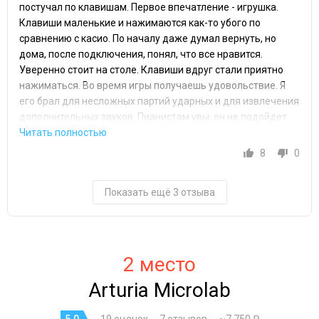
постучал по клавишам. Первое впечатление - игрушка.
Клавиши маленькие и нажимаются как-то убого по
сравнению с касио. По началу даже думал вернуть, но
дома, после подключения, понял, что все нравится.
Уверенно стоит на столе. Клавиши вдруг стали приятно
нажиматься. Во время игры получаешь удовольствие. Я
его брал для несложных партий ударных и для извлечения
дополнительных звуков. Пианистам увы, он не подойдет.
8
0
Показать ещё 3 отзыва
2 место
Arturia Microlab
5.0
19 оценок
7 отзывов
~7 750 ₽