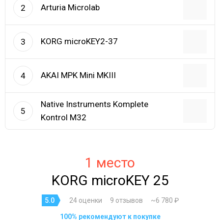
Arturia Microlab
2
KORG microKEY2-37
3
AKAI MPK Mini MKIII
4
Native Instruments Komplete
5
Kontrol M32
1 место
KORG microKEY 25
5.0
24 оценки
9 отзывов
~6 780 ₽
100% рекомендуют к покупке