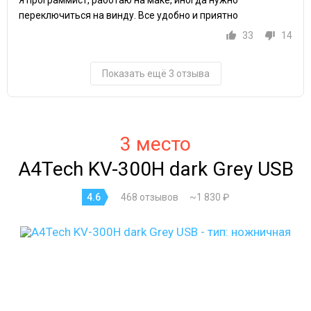
Я программист, работаю на маке, иногда нужно
переключиться на винду. Все удобно и приятно
33
14
Показать ещё 3 отзыва
3 место
A4Tech KV-300H dark Grey USB
4.6
468 отзывов
~1 830 ₽