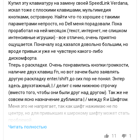
Купил эту клавиатуру на замену своей SpeedLink Verdana,
искал тоже с плоскими клавишами, мультимедия
кнопками, островную. Найти что-то хорошее с такими
параметрами непросто, но Dell меня порадовали. Пока
проработал на ней месяцок (текст, интернет, не слишком
интенсивные игрушки) - все отлично, очень приятно
ощущается. Поначалу ход казался довольно большим, но
вроде привык и уже не чувствую какого-либо
дискомфорта.
Тперь о раскладке. Очень понравились кнопки громкости,
наличие двух клавиш Fn, но вот зачем было заявлять
другую раскладку enter/shift до сих пор не понял. Энтер
здесь двухэтажный, | / делит с ним нижнюю строчку
(вместо того, чтобы они были друг над другом). Так же не
совсем ясно назначение дубликата | / между Я и Шифтом.
Меня это не напрягает, так как шифт нажимаю не по
центру, но для привыкших к широкому шифту может стать
проблемой.
11
1