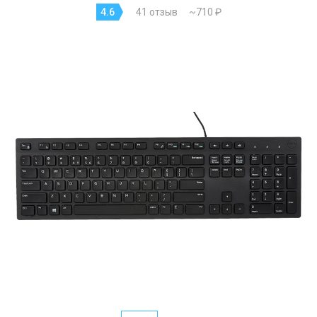
4.6
41 отзыв
~710 ₽