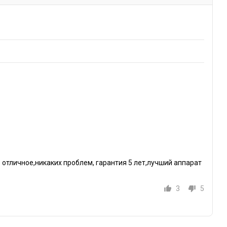
о отличное,никаких проблем, гарантия 5 лет,лучший аппарат
3
5