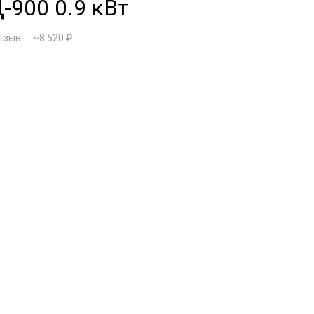
-900 0.9 кВт
отзыв
~8 520 ₽