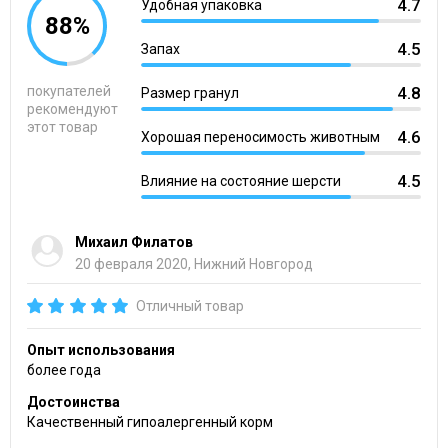
4.7
Удобная упаковка
88%
4.5
Запах
покупателей
4.8
Размер гранул
рекомендуют
этот товар
4.6
Хорошая переносимость животным
4.5
Влияние на состояние шерсти
Михаил Филатов
20 февраля 2020, Нижний Новгород
Отличный товар
Опыт использования
более года
Достоинства
Качественный гипоалергенный корм