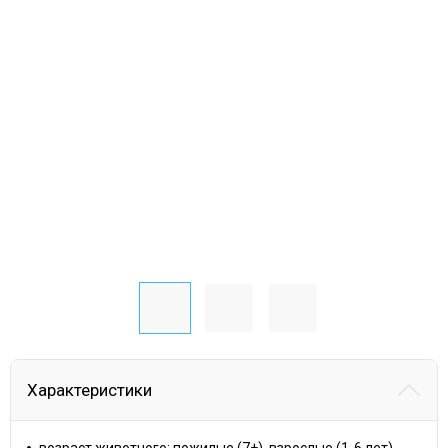
Характеристики
возраст животного: пожилые (7+), взрослые (1-6 лет)