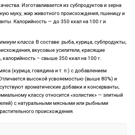
ачества. Изготавливается из субпродуктов и зерна
ную муку, жир животного происхождения, пшеницу и
анты. Калорийность — до 350 ккал на 100 г и
емиум класса
. В составе: рыба, курица, субпродукты,
роисхождения, вкусовые усилители, красящие
 калорийность – свыше 350 ккал на 100 г.
яса (курица, говядина и т. п.) с добавлением
. Отличается высокой усвояемостью (выше 80%) и
тсутствуют ароматические добавки и консерванты,
емиальному классу относится «холистик» — элитный
ителей) с натуральными мясными или рыбными
 растительного происхождения.