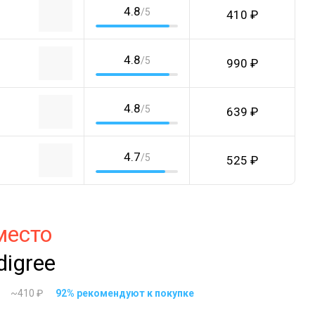
4.8
/5
410 ₽
4.8
/5
990 ₽
4.8
/5
639 ₽
4.7
/5
525 ₽
место
digree
~410 ₽
92% рекомендуют к покупке