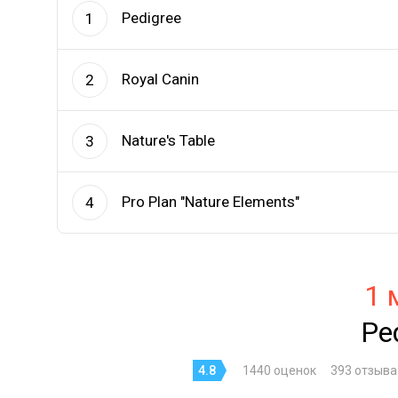
Pedigree
1
Royal Canin
2
Nature's Table
3
Pro Plan "Nature Elements"
4
1 
Pe
4.8
1440 оценок
393 отзыва