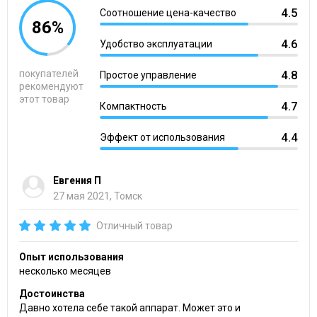
4.5
Соотношение цена-качество
86%
4.6
Удобство эксплуатации
покупателей
4.8
Простое управление
рекомендуют
этот товар
4.7
Компактность
4.4
Эффект от использования
Евгения П
27 мая 2021, Томск
Отличный товар
Опыт использования
несколько месяцев
Достоинства
Давно хотела себе такой аппарат. Может это и