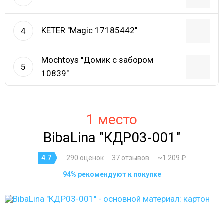
KETER "Magic 17185442"
4
Mochtoys "Домик с забором
5
10839"
1 место
BibaLina "КДР03-001"
4.7
290 оценок
37 отзывов
~1 209 ₽
94% рекомендуют к покупке