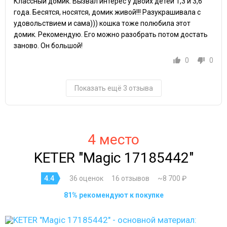
Классный домик. Вызвал интерес у двоих детей 1,3 и 3,6
года. Бесятся, носятся, домик живой!!! Разукрашивала с
удовольствием и сама))) кошка тоже полюбила этот
домик. Рекомендую. Его можно разобрать потом достать
заново. Он большой!
0
0
Показать ещё 3 отзыва
4 место
KETER "Magic 17185442"
4.4
36 оценок
16 отзывов
~8 700 ₽
81% рекомендуют к покупке