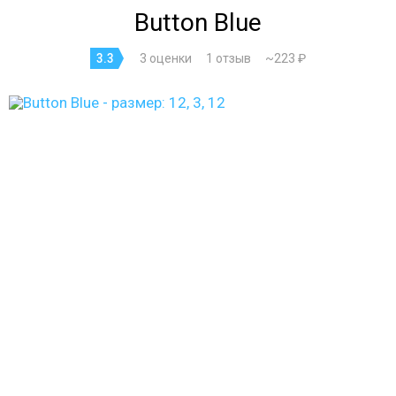
Button Blue
3.3
3 оценки
1 отзыв
~223 ₽