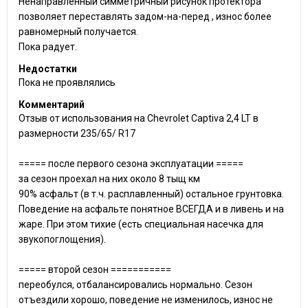
Ненаправленный симметричный рисунок протектора
позволяет переставлять задом-на-перед , износ более
равномерный получается.
Пока радует.
Недостатки
Пока не проявлялись
Комментарий
Отзыв от использования на Chevrolet Captiva 2,4 LT в
размерности 235/65/ R17
===== после первого сезона эксплуатации =====
за сезон проехал на них около 8 тыщ км
90% асфальт (в т.ч. расплавленный) остальное грунтовка.
Поведение на асфальте понятное ВСЕГДА и в ливень и на
жаре. При этом тихие (есть специальная насечка для
звукопоглощения).
===== второй сезон ===========
переобулся, отбалансировались нормально. Сезон
отъездили хорошо, поведение не изменилось, износ не