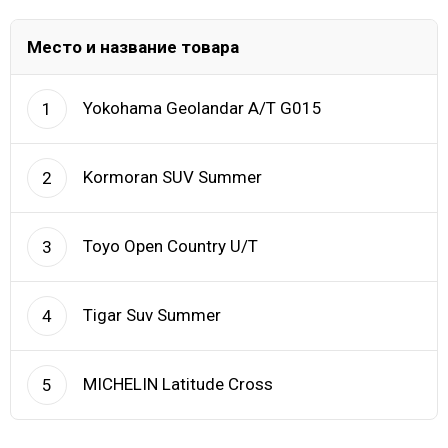
Место и название товара
Yokohama Geolandar A/T G015
1
Kormoran SUV Summer
2
Toyo Open Country U/T
3
Tigar Suv Summer
4
MICHELIN Latitude Cross
5