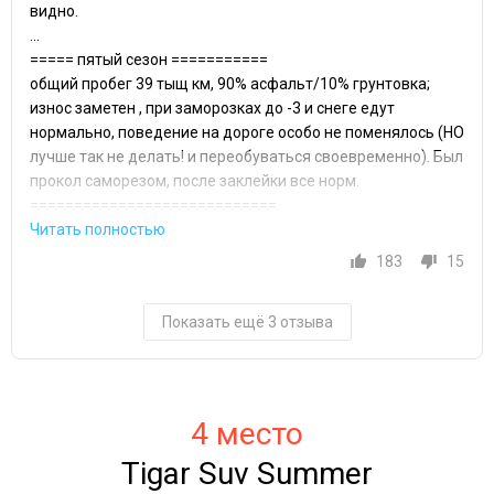
видно.
...
===== пятый сезон ===========
общий пробег 39 тыщ км, 90% асфальт/10% грунтовка;
износ заметен , при заморозках до -3 и снеге едут
нормально, поведение на дороге особо не поменялось (НО
лучше так не делать! и переобуваться своевременно). Был
прокол саморезом, после заклейки все норм.
============================
183
15
Показать ещё 3 отзыва
4 место
Tigar Suv Summer