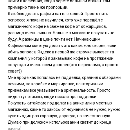
найти в кофейнях, когда берёте большой стакан: там
примерно такие же пропорции.
Я люблю делать рафы и латте с халвой. Просто пить
эспрессо я пока не научился, хотя уже перешёл с
магазинного кофе на свежее кофе от обжарщиков,
разница очень сильна. Больше в магазине покупать не
буду. А разницы в цене почти нет. Начинающим
Кофеманам советую делать это как можно скорее, если
вбить запрос в Яндекс в первой же строчке вылезет та
компания, у которой я заказываю кофе на протяжении
полугода и очень всем доволен(это не реклама, а просто
совет))
Мне вроде как попалась не подделка, сравнил с обзорами
всякими, по коробке и маркировке, по вторичным
признакам все указывает на оригинальность. Просто
видел тут отзывы, люди писали про подделки.
Покупать китайские подделки на алике или в местных
магазинах, какие то закосы от ноунеймов не нужно, нужно
купить один раз хорошую, дорогую, но качественную.
Думаю при должном использовании хватит до конца
жизни)