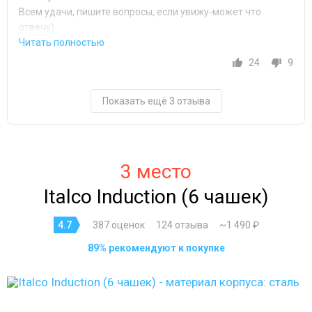
Всем удачи, пишите вопросы, если увижу-может что
отвечу)
24
9
Показать ещё 3 отзыва
3 место
Italco Induction (6 чашек)
4.7
387 оценок
124 отзыва
~1 490 ₽
89% рекомендуют к покупке