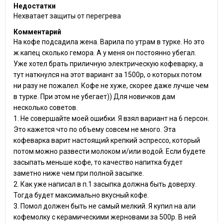
Недостатки
Нехватает защиты от перегрева
Комментарий
На кофе подсадила жена. Варила по утрам в турке. Но это
ж капец сколько гемора. А у меня он постоянно убегал.
Уже хотел брать приличную электрическую кофеварку, а
тут наткнулся на этот вариант за 1500р, о которых потом
ни разу не пожалел. Кофе не хуже, скорее даже лучше чем
в турке. При этом не убегает)) Для новичков дам
несколько советов.
1. Не совершайте моей ошибки. Я взял вариант на 6 персон.
Это кажется что по объему совсем не много. Эта
кофеварка варит настоящий крепкий эспрессо, который
потом можно развести молоком и/или водой. Если будете
засыпать меньше кофе, то качество напитка будет
заметно ниже чем при полной засыпке.
2. Как уже написал в п.1 засыпка должна быть доверху.
Тогда будет максимально вкусный кофе.
3. Помол должен быть не самый мелкий. Я купил на али
кофемолку с керамическими жерновами за 500р. В ней