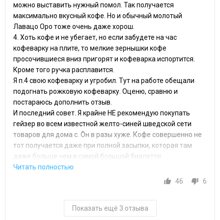
можно выставить нужный помол. Так получается
максимально вкусный кофе. Но и обычный молотый
Лавацо Оро тоже очень даже хорош.
4. Хоть кофе и не убегает, но если забудете на час
кофеварку на плите, то мелкие зернышки кофе
просочившиеся вниз пригорят и кофеварка испортится.
Кроме того ручка расплавится.
Я п.4 свою кофеварку и угробил. Тут на работе обещали
подогнать рожковую кофеварку. Оценю, сравню и
постараюсь дополнить отзыв.
И последний совет. Я крайне НЕ рекомендую покупать
гейзер во всем известной желто-синей шведской сети
товаров для дома с. Он в разы хуже. Кофе совершенно не
тот получается даже при полной засыпки, которая там
даже больше чем в самой большой биалетти.
46
6
Показать ещё 3 отзыва